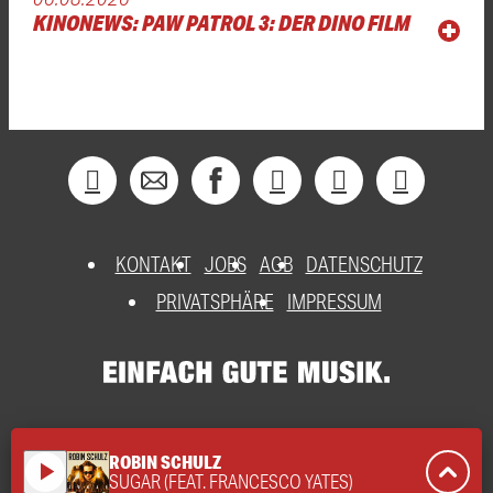
KINONEWS: PAW PATROL 3: DER DINO FILM
KONTAKT
JOBS
AGB
DATENSCHUTZ
PRIVATSPHÄRE
IMPRESSUM
ROBIN SCHULZ
play_arrow
SUGAR (FEAT. FRANCESCO YATES)