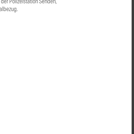
der Polizeistation Senden,
albezug.