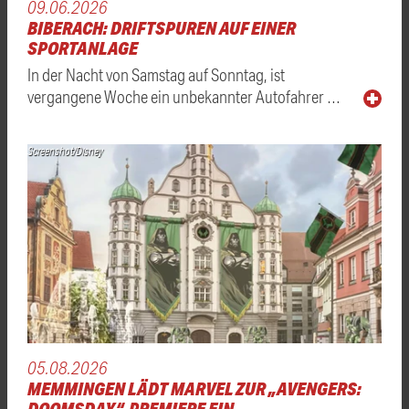
09.06.2026
BIBERACH: DRIFTSPUREN AUF EINER
SPORTANLAGE
In der Nacht von Samstag auf Sonntag, ist
vergangene Woche ein unbekannter Autofahrer …
Screenshot/Disney
05.08.2026
MEMMINGEN LÄDT MARVEL ZUR „AVENGERS:
DOOMSDAY“-PREMIERE EIN