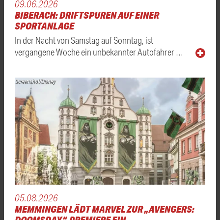
09.06.2026
BIBERACH: DRIFTSPUREN AUF EINER
SPORTANLAGE
In der Nacht von Samstag auf Sonntag, ist
vergangene Woche ein unbekannter Autofahrer …
Screenshot/Disney
05.08.2026
MEMMINGEN LÄDT MARVEL ZUR „AVENGERS:
DOOMSDAY“-PREMIERE EIN