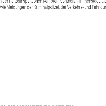
 der Polizeiinspektionen Kempten, Sonthofen, Immenstadt, Ob
sowie Meldungen der Kriminalpolizei, der Verkehrs- und Fahndu