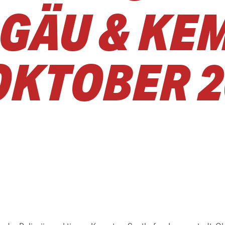
GÄU & KE
OKTOBER 2