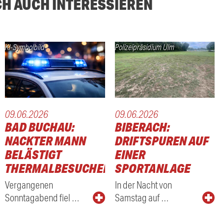
CH AUCH INTERESSIEREN
KI-Symbolbild
Polizeipräsidium Ulm
09.06.2026
09.06.2026
BAD BUCHAU:
BIBERACH:
NACKTER MANN
DRIFTSPUREN AUF
BELÄSTIGT
EINER
THERMALBESUCHER
SPORTANLAGE
Vergangenen
In der Nacht von
Sonntagabend fiel …
Samstag auf …