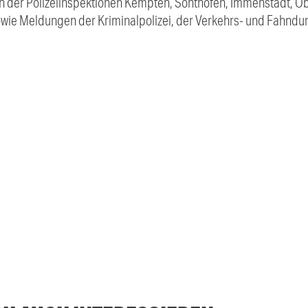
 der Polizeiinspektionen Kempten, Sonthofen, Immenstadt, Ob
sowie Meldungen der Kriminalpolizei, der Verkehrs- und Fahndu