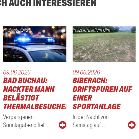
CH AUCH INTERESSIEREN
KI-Symbolbild
Polizeipräsidium Ulm
09.06.2026
09.06.2026
BAD BUCHAU:
BIBERACH:
NACKTER MANN
DRIFTSPUREN AUF
BELÄSTIGT
EINER
THERMALBESUCHER
SPORTANLAGE
Vergangenen
In der Nacht von
Sonntagabend fiel …
Samstag auf …