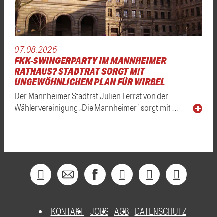
07.08.2026
FKK-SWINGERPARTY IM MANNHEIMER
RATHAUS? STADTRAT SORGT MIT
UNGEWÖHNLICHEM PLAN FÜR WIRBEL
Der Mannheimer Stadtrat Julien Ferrat von der
Wählervereinigung „Die Mannheimer“ sorgt mit …
KONTAKT
JOBS
AGB
DATENSCHUTZ