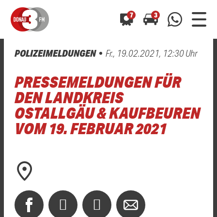
7
3
POLIZEIMELDUNGEN
Fr., 19.02.2021, 12:30 Uhr
0800 0 490 400
arrow_forward
arrow_forward
ALLE ANZEIGEN
ALLE ANZEIGEN
PRESSEMELDUNGEN FÜR
01520 242 3333
Hast du auch einen Blitzer oder eine Verkehrsbehinderung
Hast du auch einen Blitzer oder eine Verkehrsbehinderung
DEN LANDKREIS
0800 0 490 400
0800 0 490 400
gesehen? Ganz einfach melden - kostenlos unter
gesehen? Ganz einfach melden - kostenlos unter
OSTALLGÄU & KAUFBEUREN
WhatsApp 01520 242 3333
WhatsApp 01520 242 3333
oder per
oder per
VOM 19. FEBRUAR 2021