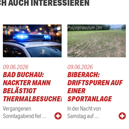
CH AUCH INTERESSIEREN
KI-Symbolbild
Polizeipräsidium Ulm
09.06.2026
09.06.2026
BAD BUCHAU:
BIBERACH:
NACKTER MANN
DRIFTSPUREN AUF
BELÄSTIGT
EINER
THERMALBESUCHER
SPORTANLAGE
Vergangenen
In der Nacht von
Sonntagabend fiel …
Samstag auf …