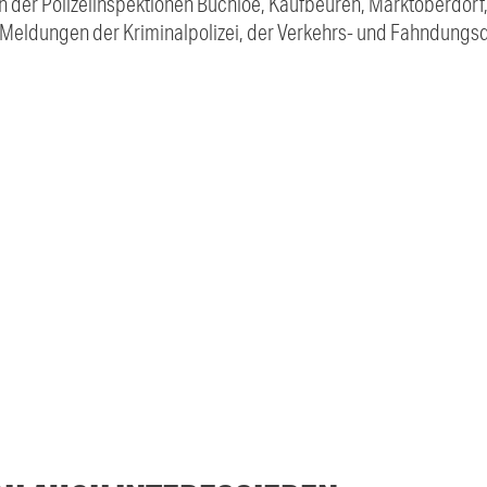
 der Polizeiinspektionen Buchloe, Kaufbeuren, Marktoberdorf
e Meldungen der Kriminalpolizei, der Verkehrs- und Fahndungsd