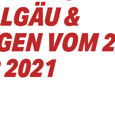
LGÄU &
EN VOM 2
 2021