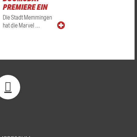
PREMIERE EIN
Die Stadt Memmingen
hat die Marvel …