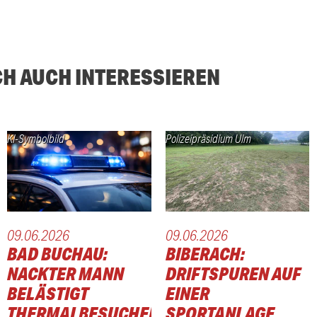
CH AUCH INTERESSIEREN
KI-Symbolbild
Polizeipräsidium Ulm
09.06.2026
09.06.2026
BAD BUCHAU:
BIBERACH:
NACKTER MANN
DRIFTSPUREN AUF
BELÄSTIGT
EINER
THERMALBESUCHER
SPORTANLAGE