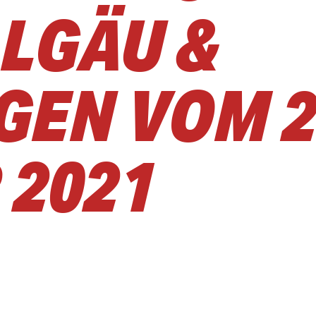
LGÄU &
EN VOM 2
 2021