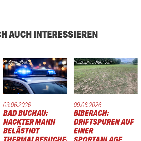
CH AUCH INTERESSIEREN
KI-Symbolbild
Polizeipräsidium Ulm
09.06.2026
09.06.2026
BAD BUCHAU:
BIBERACH:
NACKTER MANN
DRIFTSPUREN AUF
BELÄSTIGT
EINER
THERMALBESUCHER
SPORTANLAGE