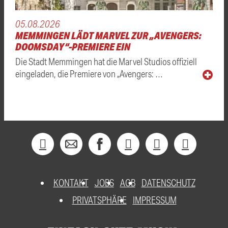
05.08.2026
MEMMINGEN LÄDT MARVEL ZUR „AVENGERS:
DOOMSDAY“-PREMIERE EIN
Die Stadt Memmingen hat die Marvel Studios offiziell
eingeladen, die Premiere von „Avengers: …
KONTAKT
JOBS
AGB
DATENSCHUTZ
PRIVATSPHÄRE
IMPRESSUM