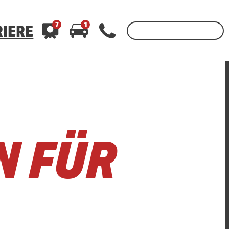
7
1
IERE
3
400
400
WhatsApp 01520 242 3333
WhatsApp 01520 242 3333
oder per
oder per
N FÜR