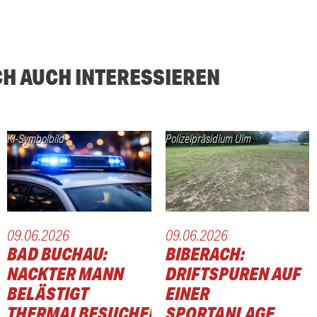
CH AUCH INTERESSIEREN
KI-Symbolbild
Polizeipräsidium Ulm
09.06.2026
09.06.2026
BAD BUCHAU:
BIBERACH:
NACKTER MANN
DRIFTSPUREN AUF
BELÄSTIGT
EINER
THERMALBESUCHER
SPORTANLAGE