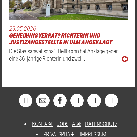
29.05.2026
GEHEIMNISVERRAT? RICHTERIN UND
JUSTIZANGESTELLTE IN ULM ANGEKLAGT
Die Staatsanwaltschaft Heilbronn hat Anklage gegen
eine 36-jährige Richterin und zwei …
KONTAKT
JOBS
AGB
DATENSCHUTZ
PRIVATSPHÄRE
IMPRESSUM