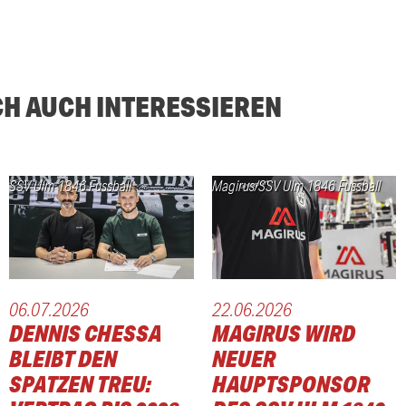
CH AUCH INTERESSIEREN
SSV Ulm 1846 Fussball
Magirus/SSV Ulm 1846 Fussball
06.07.2026
22.06.2026
DENNIS CHESSA
MAGIRUS WIRD
BLEIBT DEN
NEUER
SPATZEN TREU:
HAUPTSPONSOR