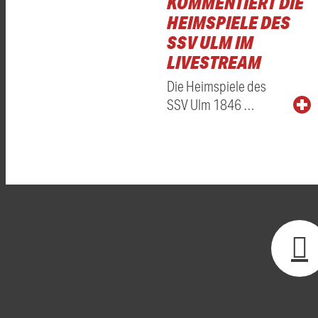
KOMMENTIERT DIE
HEIMSPIELE DES
SSV ULM IM
LIVESTREAM
Die Heimspiele des
SSV Ulm 1846 …