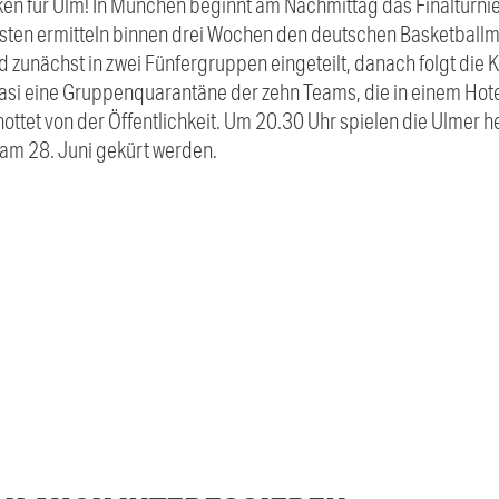
en für Ulm! In München beginnt am Nachmittag das Finalturnie
sten ermitteln binnen drei Wochen den deutschen Basketballme
 zunächst in zwei Fünfergruppen eingeteilt, danach folgt die K
quasi eine Gruppenquarantäne der zehn Teams, die in einem H
ottet von der Öffentlichkeit. Um 20.30 Uhr spielen die Ulmer 
l am 28. Juni gekürt werden.