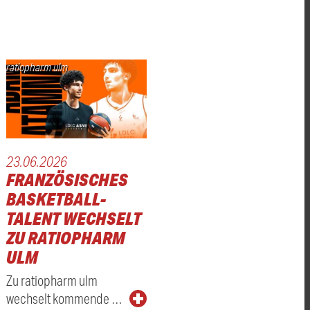
ratiopharm ulm
23.06.2026
FRANZÖSISCHES
BASKETBALL-
TALENT WECHSELT
ZU RATIOPHARM
ULM
Zu ratiopharm ulm
wechselt kommende …