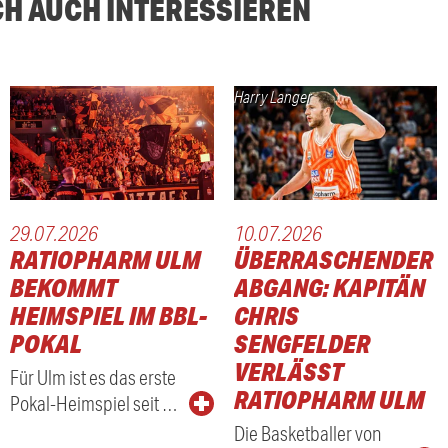
CH AUCH INTERESSIEREN
Harry Langer
29.07.2026
10.07.2026
RATIOPHARM ULM
ÜBERRASCHENDER
BEKOMMT
ABGANG: KAPITÄN
HEIMSPIEL IM BBL-
CHRIS
POKAL
SENGFELDER
VERLÄSST
Für Ulm ist es das erste
RATIOPHARM ULM
Pokal-Heimspiel seit …
Die Basketballer von