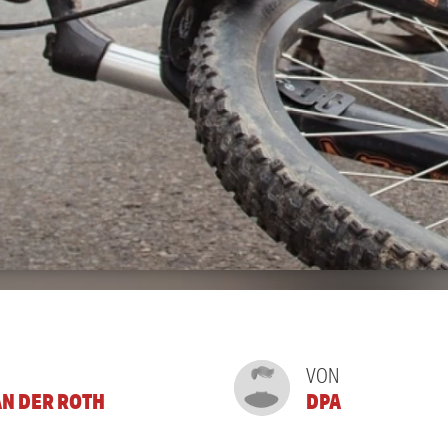
VON
N DER ROTH
DPA