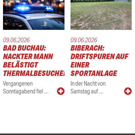
09.06.2026
09.06.2026
BAD BUCHAU:
BIBERACH:
NACKTER MANN
DRIFTSPUREN AUF
BELÄSTIGT
EINER
THERMALBESUCHER
SPORTANLAGE
Vergangenen
In der Nacht von
Sonntagabend fiel …
Samstag auf …