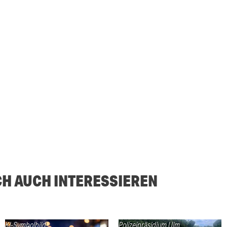
CH AUCH INTERESSIEREN
KI-Symbolbild
Polizeipräsidium Ulm