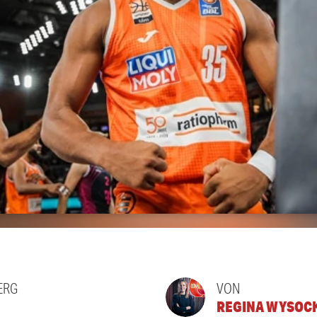
ERG
VON
REGINA WYSOC