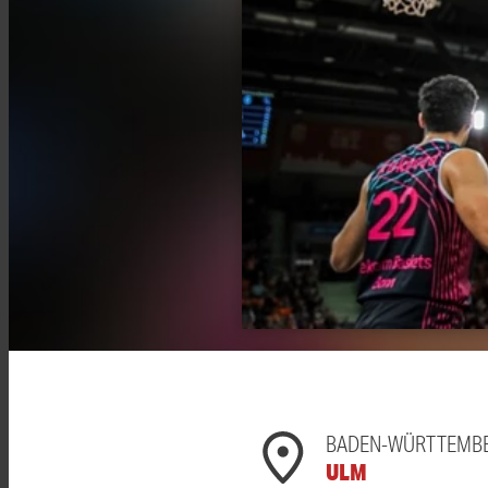
BADEN-WÜRTTEMB
ULM