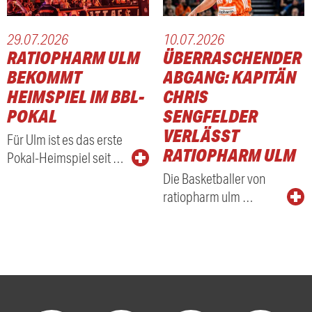
29.07.2026
10.07.2026
RATIOPHARM ULM
ÜBERRASCHENDER
BEKOMMT
ABGANG: KAPITÄN
HEIMSPIEL IM BBL-
CHRIS
POKAL
SENGFELDER
VERLÄSST
Für Ulm ist es das erste
RATIOPHARM ULM
Pokal-Heimspiel seit …
Die Basketballer von
ratiopharm ulm …