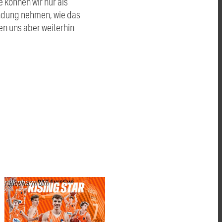
e können wir nur als
ndung nehmen, wie das
en uns aber weiterhin
ratiopharm ulm