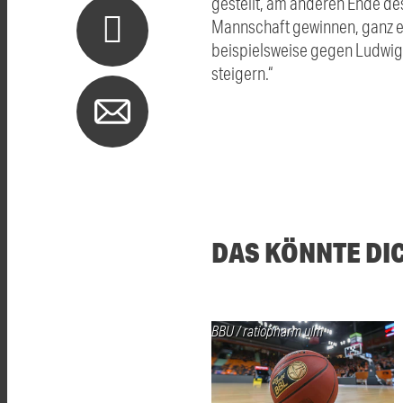
gestellt, am anderen Ende des 
Mannschaft gewinnen, ganz e
beispielsweise gegen Ludwigs
steigern.“
DAS KÖNNTE DI
BBU / ratiopharm ulm