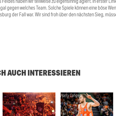
Feldes haben wir teilweise zu eigensinnig agiert. In erster Lini
gal gegen welches Team. Solche Spiele können eine böse We
burg der Fall war. Wir sind froh über den nächsten Sieg, müss
CH AUCH INTERESSIEREN
Harry Langer