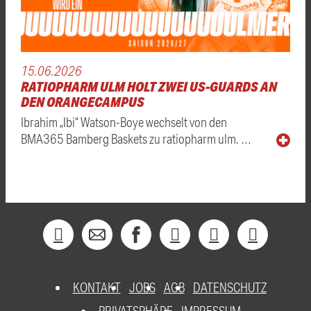
15.06.2026
RATIOPHARM ULM HOLT ZWEI US-GUARDS AN
DEN ORANGECAMPUS
Ibrahim „Ibi“ Watson-Boye wechselt von den
BMA365 Bamberg Baskets zu ratiopharm ulm. …
KONTAKT
JOBS
AGB
DATENSCHUTZ
PRIVATSPHÄRE
IMPRESSUM