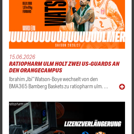
15.06.2026
RATIOPHARM ULM HOLT ZWEI US-GUARDS AN
DEN ORANGECAMPUS
Ibrahim „Ibi“ Watson-Boye wechselt von den
BMA365 Bamberg Baskets zu ratiopharm ulm. …
ratiopharm ulm