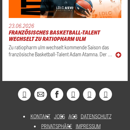
23.06.2026
FRANZÖSISCHES BASKETBALL-TALENT
WECHSELT ZU RATIOPHARM ULM
Zu ratiopharm ulm wechselt kommende Saison das
französische Basketball-Talent Adam Atamna. Der …
KONTAKT
JOBS
AGB
DATENSCHUTZ
PRIVATSPHÄRE
IMPRESSUM