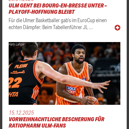
ULM GEHT BEI BOURG-EN-BRESSE UNTER –
PLAYOFF-HOFFNUNG BLEIBT
Für die Ulmer Basketballer gab’s im EuroCup einen
echten Dämpfer: Beim Tabellenführer JL …
Harry Langer
15.12.2025
VORWEIHNACHTLICHE BESCHERUNG FÜR
RATIOPHARM ULM-FANS