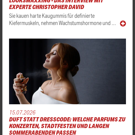
LOOKSMAXXING - DAS INTERVIEW MIT
EXPERTE CHRISTOPHER DAVID
Sie kauen harte Kaugummis für definierte
Kiefermuskeln, nehmen Wachstumshormone und …
15.07.2026
DUFT STATT DRESSCODE: WELCHE PARFUMS ZU
KONZERTEN, STADTFESTEN UND LANGEN
SOMMERABENDEN PASSEN