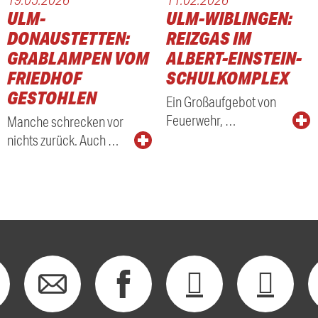
ULM-
ULM-WIBLINGEN:
DONAUSTETTEN:
REIZGAS IM
GRABLAMPEN VOM
ALBERT-EINSTEIN-
FRIEDHOF
SCHULKOMPLEX
GESTOHLEN
Ein Großaufgebot von
Feuerwehr, …
Manche schrecken vor
nichts zurück. Auch …