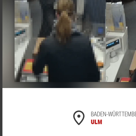
BADEN-WÜRTTEMB
ULM