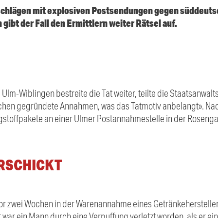
chlägen mit explosiven Postsendungen gegen süddeuts
bt der Fall den Ermittlern weiter Rätsel auf.
Ulm-Wiblingen bestreite die Tat weiter, teilte die Staatsanwalt
sachen gegründete Annahmen, was das Tatmotiv anbelangt». Na
gstoffpakete an einer Ulmer Postannahmestelle in der Rosengas
ERSCHICKT
vor zwei Wochen in der Warenannahme eines Getränkehersteller
war ein Mann durch eine Verpuffung verletzt worden, als er ei