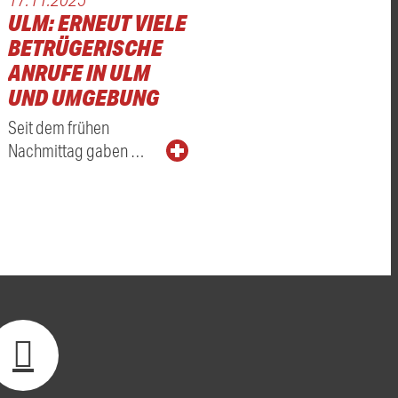
ULM: ERNEUT VIELE
BETRÜGERISCHE
ANRUFE IN ULM
UND UMGEBUNG
Seit dem frühen
Nachmittag gaben …