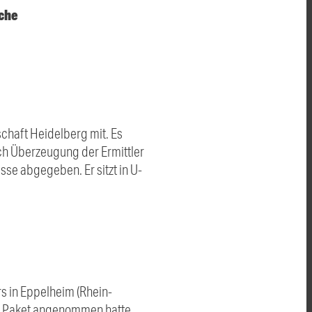
che
schaft Heidelberg mit. Es
ch Überzeugung der Ermittler
se abgegeben. Er sitzt in U-
s in Eppelheim (Rhein-
n
Paket
angenommen hatte.