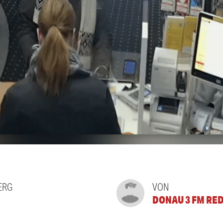
ERG
VON
DONAU 3 FM RE