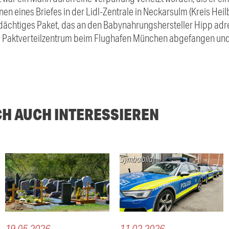
n eines Briefes in der Lidl-Zentrale in Neckarsulm (Kreis Heilb
erdächtiges
Paket
, das an den Babynahrungshersteller Hipp adre
m Paktverteilzentrum beim Flughafen München abgefangen und
CH AUCH INTERESSIEREN
Symbolbild
19.05.2026
11.02.2026