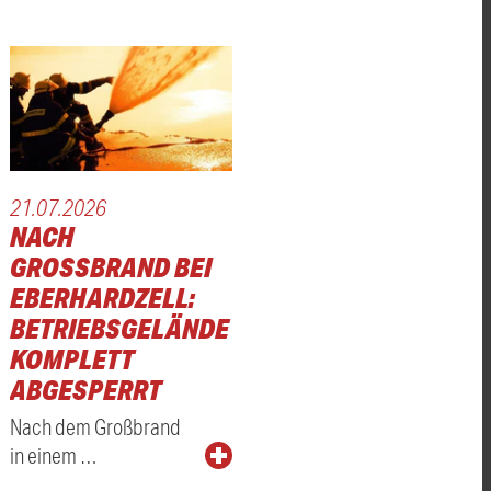
21.07.2026
NACH
GROSSBRAND BEI E
BERHARDZELL: B
ETRIEBSGELÄNDE K
OMPLETT A
BGESPERRT
Nach dem Großbrand
in einem …