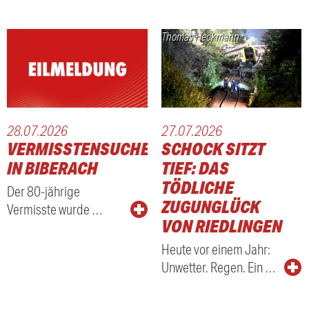
Thomas Heckmann
28.07.2026
27.07.2026
VERMISSTENSUCHE
SCHOCK SITZT
IN BIBERACH
TIEF: DAS
TÖDLICHE
Der 80-jährige
ZUGUNGLÜCK
Vermisste wurde …
VON RIEDLINGEN
Heute vor einem Jahr:
Unwetter. Regen. Ein …