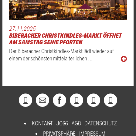
27.11.2025
BIBERACHER CHRISTKINDLES-MARKT ÖFFNET
AM SAMSTAG SEINE PFORTEN
Der Biberacher Christkindles-Markt lädt wieder auf
einem der schönsten mittelalterlichen …
KONTAKT
JOBS
AGB
DATENSCHUTZ
PRIVATSPHÄRE
IMPRESSUM