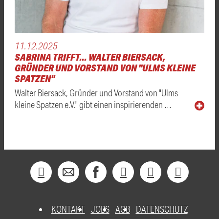
11.12.2025
SABRINA TRIFFT... WALTER BIERSACK,
GRÜNDER UND VORSTAND VON "ULMS KLEINE
SPATZEN"
Walter Biersack, Gründer und Vorstand von "Ulms
kleine Spatzen e.V." gibt einen inspirierenden …
KONTAKT
JOBS
AGB
DATENSCHUTZ