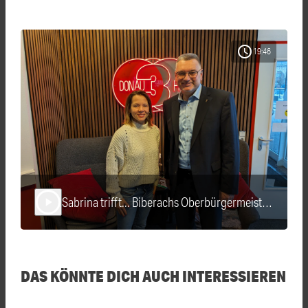
schedule
19:46
Sabrina trifft... Biberachs Oberbürgermeister Norbert Zeidler
play_arrow
DAS KÖNNTE DICH AUCH INTERESSIEREN