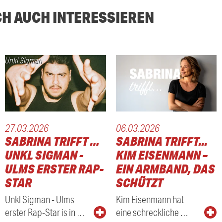
CH AUCH INTERESSIEREN
Unkl Sigman
27.03.2026
06.03.2026
SABRINA TRIFFT …
SABRINA TRIFFT...
UNKL SIGMAN -
KIM EISENMANN –
ULMS ERSTER RAP-
EIN ARMBAND, DAS
STAR
SCHÜTZT
Unkl Sigman - Ulms
Kim Eisenmann hat
erster Rap-Star is in …
eine schreckliche …