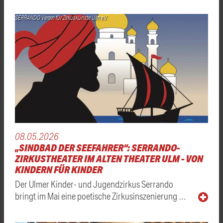
SERRANDO Verein für Zirkuskünste Ulm e.V.
08.05.2026
„SINDBAD DER SEEFAHRER“: SERRANDO-
ZIRKUSTHEATER IM ALTEN THEATER ULM - VON
KINDERN FÜR KINDER
Der Ulmer Kinder- und Jugendzirkus Serrando
bringt im Mai eine poetische Zirkusinszenierung …