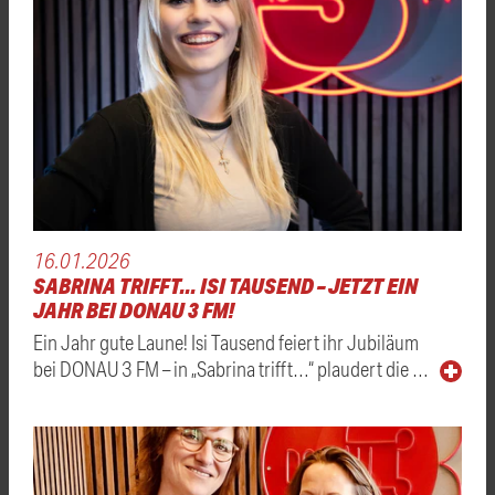
16.01.2026
SABRINA TRIFFT... ISI TAUSEND – JETZT EIN
JAHR BEI DONAU 3 FM!
Ein Jahr gute Laune! Isi Tausend feiert ihr Jubiläum
bei DONAU 3 FM – in „Sabrina trifft…“ plaudert die …