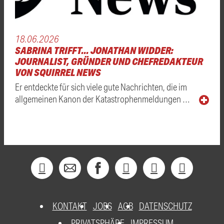
18.06.2026
SABRINA TRIFFT... JONATHAN WIDDER:
JOURNALIST, GRÜNDER UND CHEFREDAKTEUR
VON SQUIRREL NEWS
Er entdeckte für sich viele gute Nachrichten, die im
allgemeinen Kanon der Katastrophenmeldungen …
KONTAKT
JOBS
AGB
DATENSCHUTZ
PRIVATSPHÄRE
IMPRESSUM