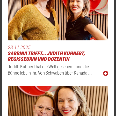
28.11.2025
SABRINA TRIFFT... JUDITH KUHNERT,
REGISSEURIN UND DOZENTIN
Judith Kuhnert hat die Welt gesehen – und die
Bühne lebt in ihr. Von Schwaben über Kanada …