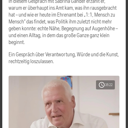
In diesem Gespräch mit Sabrina Gander erzählt er,
warum er überhaupt ins Amt kam, was ihn rausgebracht
hat – und wie er heute im Ehrenamt bei „1:1, Mensch zu
Mensch“ das findet, was Politik ihm zuletzt nicht mehr
geben konnte: echte Nähe, Begegnung auf Augenhöhe –
und einen Alltag, in dem das große Ganze ganz klein
beginnt.
Ein Gespräch über Verantwortung, Würde und die Kunst,
rechtzeitig loszulassen.
schedule
35:22