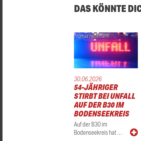
DAS KÖNNTE DI
Thomas Heckmann
30.06.2026
54-JÄHRIGER
STIRBT BEI UNFALL
AUF DER B30 IM
BODENSEEKREIS
Auf der B30 im
Bodenseekreis hat …