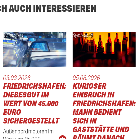
CH AUCH INTERESSIEREN
Symbolbild
Symbolbild
03.03.2026
05.08.2026
FRIEDRICHSHAFEN:
KURIOSER
DIEBESGUT IM
EINBRUCH IN
WERT VON 45.000
FRIEDRICHSHAFEN:
EURO
MANN BEDIENT
SICHERGESTELLT
SICH IN
GASTSTÄTTE UND
Außenbordmotoren im
RÄUMT DANACH