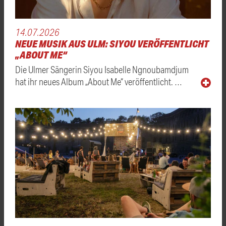
14.07.2026
NEUE MUSIK AUS ULM: SIYOU VERÖFFENTLICHT
„ABOUT ME“
Die Ulmer Sängerin Siyou Isabelle Ngnoubamdjum
hat ihr neues Album „About Me“ veröffentlicht. …