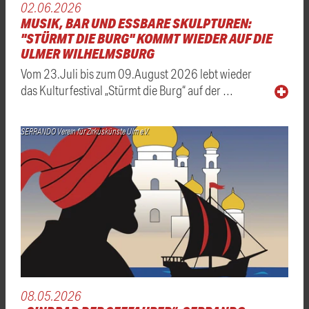
02.06.2026
MUSIK, BAR UND ESSBARE SKULPTUREN:
"STÜRMT DIE BURG" KOMMT WIEDER AUF DIE
ULMER WILHELMSBURG
Vom 23.Juli bis zum 09.August 2026 lebt wieder
das Kulturfestival „Stürmt die Burg“ auf der …
SERRANDO Verein für Zirkuskünste Ulm e.V.
08.05.2026