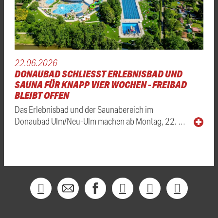
22.06.2026
DONAUBAD SCHLIESST ERLEBNISBAD UND S
AUNA FÜR KNAPP VIER WOCHEN - FREIBAD B
LEIBT OFFEN
Das Erlebnisbad und der Saunabereich im
Donaubad Ulm/Neu-Ulm machen ab Montag, 22. …