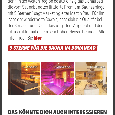
denn in der weiten Region besitzt einzig das Donaubad
die vom Saunabund zertifizierte Premium-Saunaanlage
mit 5 Sternen“, sagt Marketingleiter Martin Paul. Für ihn
ist es der wiederholte Beweis, dass sich die Qualität bei
der Service- und Dienstleistung, dem Angebot und der
Infrastruktur auf einem sehr hohen Niveau befindet. Alle
hier
Info finden Sie
.
5
STERNE
FÜR
DIE
SAUNA
IM
DONAUBAD
Donaubad
Donaubad
Donaubad
DAS KÖNNTE DICH AUCH INTERESSIEREN