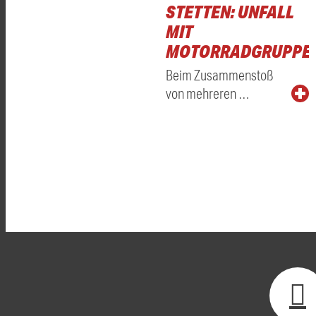
STETTEN: UNFALL
MIT
MOTORRADGRUPPE
Beim Zusammenstoß
von mehreren …