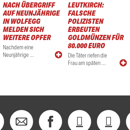
NACH ÜBERGRIFF
LEUTKIRCH:
AUF NEUNJÄHRIGE
FALSCHE
IN WOLFEGG
POLIZISTEN
MELDEN SICH
ERBEUTEN
WEITERE OPFER
GOLDMÜNZEN FÜR
80.000 EURO
Nachdem eine
Neunjährige …
Die Täter riefen die
Frau am späten …