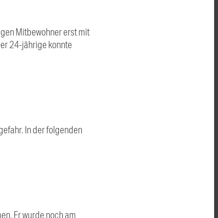
rigen Mitbewohner erst mit
er 24-jährige konnte
efahr. In der folgenden
.
men. Er wurde noch am