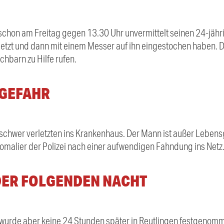
l er schon am Freitag gegen 13.30 Uhr unvermittelt seinen 24-jäh
letzt und dann mit einem Messer auf ihn eingestochen haben. D
hbarn zu Hilfe rufen.
GEFAHR
schwer verletzten ins Krankenhaus. Der Mann ist außer Lebensg
omalier der Polizei nach einer aufwendigen Fahndung ins Netz
DER FOLGENDEN NACHT
, wurde aber keine 24 Stunden später in Reutlingen festgenom