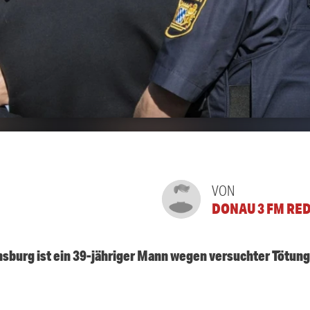
VON
DONAU 3 FM RE
nsburg ist ein 39-jähriger Mann wegen versuchter Tötu