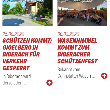
Wald-Burger8/CC BY-SA 4.0
Engelhard-Photography
25.06.2026
06.03.2026
SCHÜTZEN KOMMT:
WASENHIMMEL
GIGELBERG IN
KOMMT ZUM
BIBERACH FÜR
BIBERACHER
VERKEHR
SCHÜTZENFEST
GESPERRT
Bekannt vom
Cannstatter Wasen …
In Biberach wird
derzeit der …