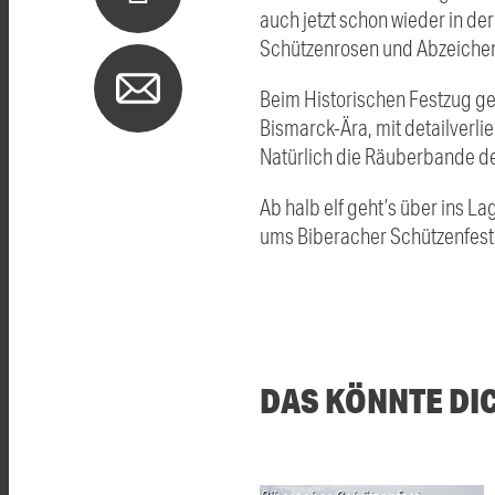
auch jetzt schon wieder in de
Schützenrosen und Abzeichen 
Beim Historischen Festzug ge
Bismarck-Ära, mit detailverli
Natürlich die Räuberbande de
Ab halb elf geht’s über ins 
ums Biberacher Schützenfest
DAS KÖNNTE DI