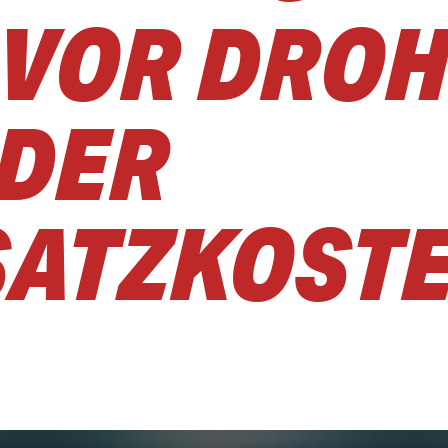
 VOR DRO
 DER
SATZKOST