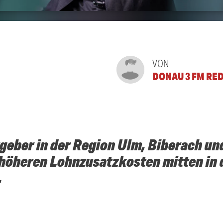
VON
DONAU 3 FM RE
tgeber in der Region Ulm, Biberach u
 höheren Lohnzusatzkosten mitten in 
.