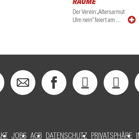
RÄUME
Der Verein „Altersarmut
Ulm nein“ feiert am …
AKT
JOBS
AGB
DATENSCHUTZ
PRIVATSPHÄRE