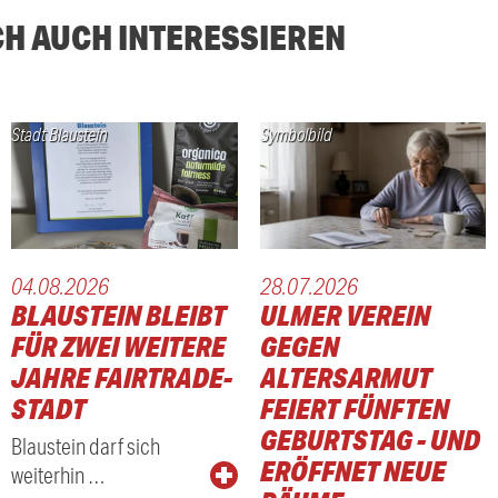
CH AUCH INTERESSIEREN
Stadt Blaustein
Symbolbild
04.08.2026
28.07.2026
BLAUSTEIN BLEIBT
ULMER VEREIN
ER
FÜR ZWEI WEITERE
GEGEN
JAHRE FAIRTRADE-
ALTERSARMUT
STADT
FEIERT FÜNFTEN
GEBURTSTAG - UND
Blaustein darf sich
ERÖFFNET NEUE
weiterhin …