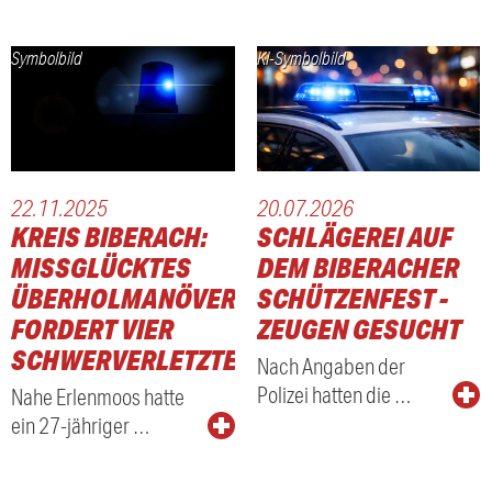
Symbolbild
KI-Symbolbild
22.11.2025
20.07.2026
KREIS BIBERACH:
SCHLÄGEREI AUF
MISSGLÜCKTES
DEM BIBERACHER
ÜBERHOLMANÖVER
SCHÜTZENFEST -
FORDERT VIER
ZEUGEN GESUCHT
SCHWERVERLETZTE
Nach Angaben der
Polizei hatten die …
Nahe Erlenmoos hatte
ein 27-jähriger …