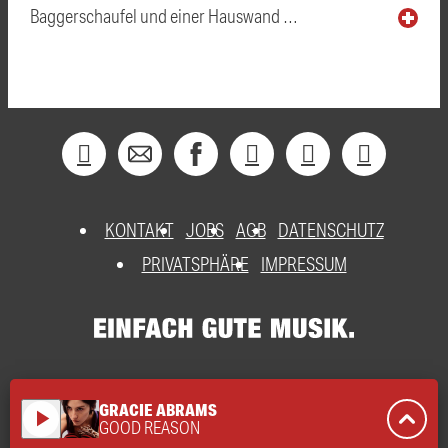
Baggerschaufel und einer Hauswand …
KONTAKT
JOBS
AGB
DATENSCHUTZ
PRIVATSPHÄRE
IMPRESSUM
GRACIE ABRAMS
play_arrow
GOOD REASON