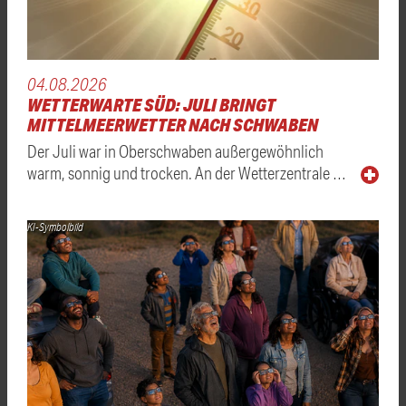
04.08.2026
WETTERWARTE SÜD: JULI BRINGT
MITTELMEERWETTER NACH SCHWABEN
Der Juli war in Oberschwaben außergewöhnlich
warm, sonnig und trocken. An der Wetterzentrale …
KI-Symbolbild