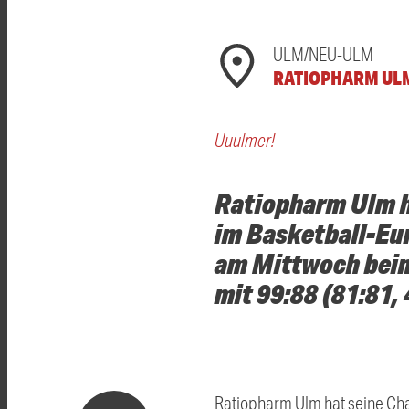
ULM/NEU-ULM
RATIOPHARM UL
Uuulmer!
Ratiopharm Ulm h
im Basketball-Eur
am Mittwoch beim
mit 99:88 (81:81, 
Ratiopharm Ulm hat seine Cha