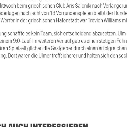
ittwoch beim griechischen Club Aris Saloniki nach Verlängerun
ederlagen nach acht von 18 Vorrundenspielen bleibt der Bunde
 Werfer in der griechischen Hafenstadt war Trevion Williams mi
g schaffte es kein Team, sich entscheidend abzusetzen. Ulm 
 einem 9:0-Lauf. Im weiteren Verlauf gab es einen stetigen Fü
ren Spielzeit glichen die Gastgeber durch einen erfolgreiche
ng. Dort waren die Ulmer treffsicherer und holten sich den sec
CH AUCH INTERESSIEREN