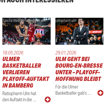
Sascha Walther/ratiopharm ulm
ratiopharm ulm
18.05.2026
29.01.2026
ULMER
ULM GEHT BEI
BASKETBALLER
BOURG-EN-BRESSE
VERLIEREN
UNTER – PLAYOFF-
PLAYOFF-AUFTAKT
HOFFNUNG BLEIBT
IN BAMBERG
Für die Ulmer
Basketballer gab’s …
Ratiopharm Ulm hat
den Auftakt in die …