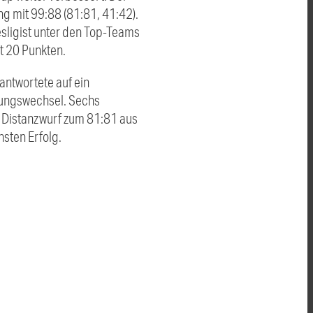
g mit 99:88 (81:81, 41:42).
sligist unter den Top-Teams
t 20 Punkten.
antwortete auf ein
hrungswechsel. Sechs
n Distanzwurf zum 81:81 aus
hsten Erfolg.