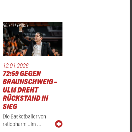
BBU '01 GmbH
12.01.2026
72:59 GEGEN
BRAUNSCHWEIG –
ULM DREHT
RÜCKSTAND IN
SIEG
Die Basketballer von
ratiopharm Ulm …