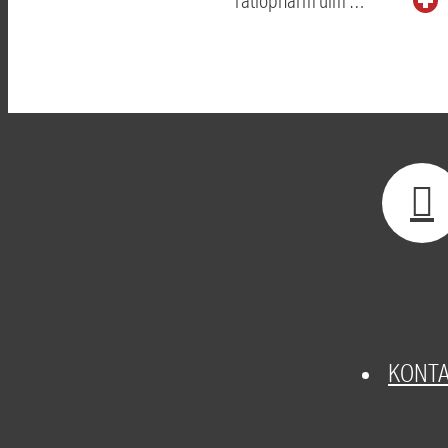
ratiopharm ulm …
KONT