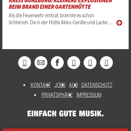
KREIS GÜNZBURG: KLEINERE EXPLOSIONEN
BEIM BRAND EINER GARTENHÜTTE
Als die Feuerwehr eintraf, brannte es schon
lichterloh. Da in der Hütte Akku-Geräte und Lacke …
KONTAKT
JOBS
AGB
DATENSCHUTZ
PRIVATSPHÄRE
IMPRESSUM