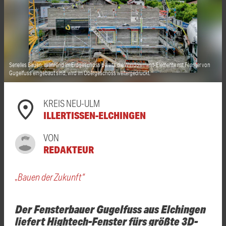
Serielles Bauen: Während im Erdgeschoss bereits die Windowment-Elemente mit Fenster von
Gugelfuss eingebaut sind, wird im Obergeschoss weitergedruckt.
KREIS NEU-ULM
ILLERTISSEN-ELCHINGEN
VON
REDAKTEUR
„Bauen der Zukunft“
Der Fensterbauer Gugelfuss aus Elchingen
liefert Hightech-Fenster fürs größte 3D-