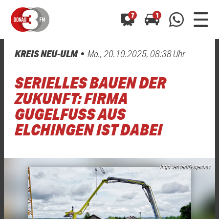
7
1
KREIS NEU-ULM
Mo., 20.10.2025, 08:38 Uhr
0800 0 490 400
arrow_forward
arrow_forward
ALLE ANZEIGEN
ALLE ANZEIGEN
SERIELLES BAUEN DER
01520 242 3333
Hast du auch einen Blitzer oder eine Verkehrsbehinderung
Hast du auch einen Blitzer oder eine Verkehrsbehinderung
ZUKUNFT: FIRMA
0800 0 490 400
0800 0 490 400
gesehen? Ganz einfach melden - kostenlos unter
gesehen? Ganz einfach melden - kostenlos unter
GUGELFUSS AUS
WhatsApp 01520 242 3333
WhatsApp 01520 242 3333
oder per
oder per
ELCHINGEN IST DABEI
Ingo Jensen/Gugelfuss