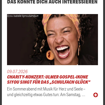
DAS KÖNNTE DICH AUCH INTERESSIEREN
Siyou Isabelle Ngnoubamdjum
09.07.2026
CHARITY-KONZERT: ULMER GOSPEL-IKONE
SIYOU SINGT FÜR DAS „SCHULFACH GLÜCK“
Ein Sommerabend mit Musik für Herz und Seele –
und gleichzeitig etwas Gutes tun: Am Samstag, …