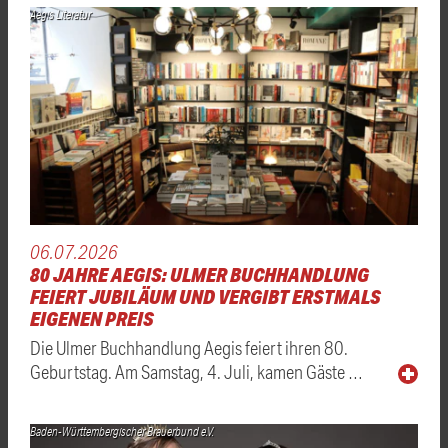
Aegis Literatur
06.07.2026
80 JAHRE AEGIS: ULMER BUCHHANDLUNG
FEIERT JUBILÄUM UND VERGIBT ERSTMALS
EIGENEN PREIS
Die Ulmer Buchhandlung Aegis feiert ihren 80.
Geburtstag. Am Samstag, 4. Juli, kamen Gäste …
Baden-Württembergischer Brauerbund e.V.