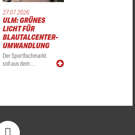
27.07.2026
ULM: GRÜNES
LICHT FÜR
BLAUTALCENTER-
UMWANDLUNG
Der Sportfachmarkt
soll aus dem …