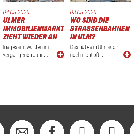
04.08.2026
03.08.2026
ULMER
WO SIND DIE
IMMOBILIENMARKT
STRASSENBAHNEN I
ZIEHT WIEDER AN
N ULM?
Insgesamt wurden im
Das hat es in Ulm auch
vergangenen Jahr …
noch nicht oft …