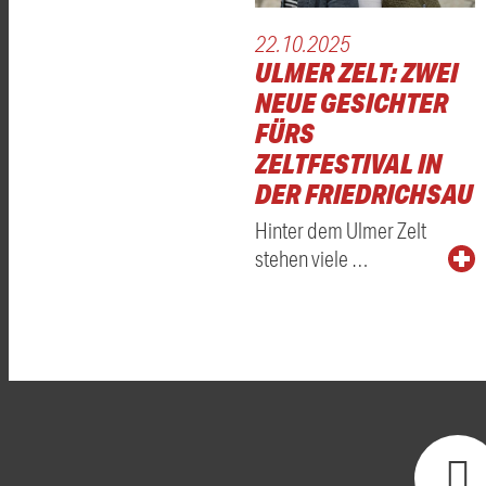
22.10.2025
ULMER ZELT: ZWEI
NEUE GESICHTER
FÜRS
ZELTFESTIVAL IN
DER FRIEDRICHSAU
Hinter dem Ulmer Zelt
stehen viele …