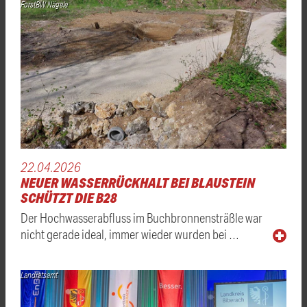
ForstBW Nägele
22.04.2026
NEUER WASSERRÜCKHALT BEI BLAUSTEIN
SCHÜTZT DIE B28
Der Hochwasserabfluss im Buchbronnensträßle war
nicht gerade ideal, immer wieder wurden bei …
Landratsamt