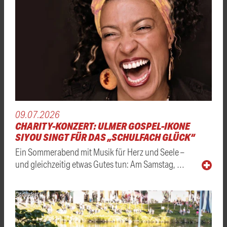
09.07.2026
CHARITY-KONZERT: ULMER GOSPEL-IKONE
SIYOU SINGT FÜR DAS „SCHULFACH GLÜCK“
Ein Sommerabend mit Musik für Herz und Seele –
und gleichzeitig etwas Gutes tun: Am Samstag, …
Donaufest