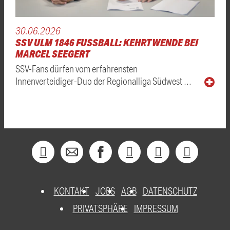
30.06.2026
SSV ULM 1846 FUSSBALL: KEHRTWENDE BEI
MARCEL SEEGERT
SSV-Fans dürfen vom erfahrensten
Innenverteidiger-Duo der Regionalliga Südwest …
KONTAKT
JOBS
AGB
DATENSCHUTZ
PRIVATSPHÄRE
IMPRESSUM