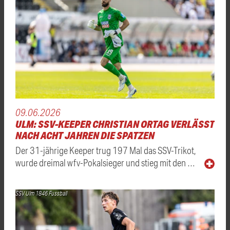
09.06.2026
ULM: SSV-KEEPER CHRISTIAN ORTAG VERLÄSST
NACH ACHT JAHREN DIE SPATZEN
Der 31-jährige Keeper trug 197 Mal das SSV-Trikot,
wurde dreimal wfv-Pokalsieger und stieg mit den …
SSV Ulm 1846 Fussball