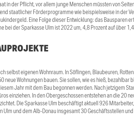
Staat in der Pflicht, vor allem junge Menschen müssten von Seiten 
end staatlicher Förderprogramme wie beispielsweise in der V
kindergeld. Eine Folge dieser Entwicklung: das Bausparen erf
e bei der Sparkasse Ulm ist 2022 um, 4,8 Prozent auf über 1,4
AUPROJEKTE
ch selbst eigenen Wohnraum. In Söflingen, Blaubeuren, Rotten
0 neue Wohnungen bauen. Sie sollen, wie es hieß, bezahlbar bl
n diesem Jahr mit dem Bau begonnen werden. Nach jetzigem Sta
üros einziehen. In den Obergeschossen entstehen an die 20 n
zichtet. Die Sparkasse Ulm beschäftigt aktuell 926 Mitarbeiter
 in Ulm und dem Alb-Donau insgesamt 30 Geschäftsstellen und