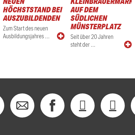
NEUEN
KLEINBRAUERMARK
HÖCHSTSTAND BEI
AUF DEM
AUSZUBILDENDEN
SÜDLICHEN
MÜNSTERPLATZ
Zum Start des neuen
Ausbildungsjahres …
Seit über 20 Jahren
steht der …