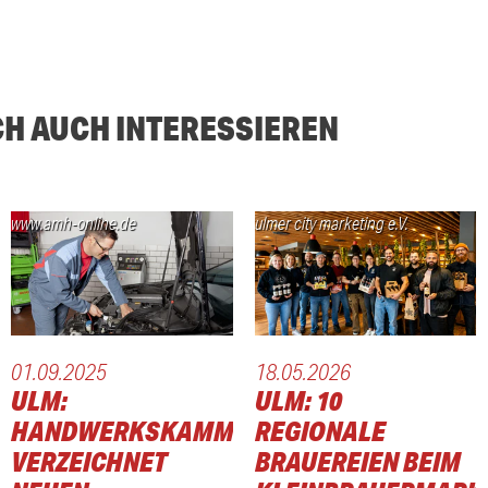
CH AUCH INTERESSIEREN
www.amh-online.de
ulmer city marketing e.V.
01.09.2025
18.05.2026
ULM:
ULM: 10
HANDWERKSKAMMER
REGIONALE
VERZEICHNET
BRAUEREIEN BEIM